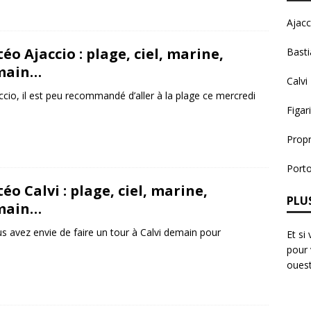
Ajacc
éo Ajaccio : plage, ciel, marine,
Basti
main…
Calvi
ccio, il est peu recommandé d’aller à la plage ce mercredi
Figari
Prop
Port
éo Calvi : plage, ciel, marine,
PLUS
main…
us avez envie de faire un tour à Calvi demain pour
Et si
pour 
ouest