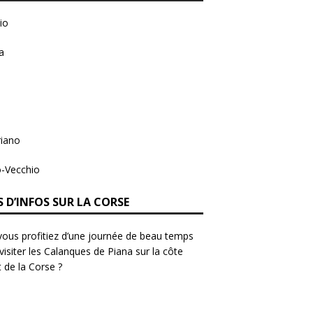
io
a
riano
o-Vecchio
 D’INFOS SUR LA CORSE
 vous profitiez d’une journée de beau temps
visiter
les Calanques de Piana
sur la côte
 de la Corse ?