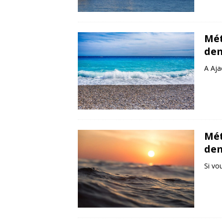
Mét
de
A Aja
Mét
de
Si vo